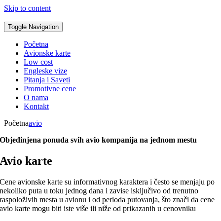
Skip to content
Toggle Navigation
Početna
Avionske karte
Low cost
Engleske vize
Pitanja i Saveti
Promotivne cene
O nama
Kontakt
Početna
avio
Objedinjena ponuda svih avio kompanija na jednom mestu
Avio karte
Cene avionske karte su informativnog karaktera i često se menjaju po
nekoliko puta u toku jednog dana i zavise isključivo od trenutno
raspoloživih mesta u avionu i od perioda putovanja, što znači da cene
avio karte mogu biti iste više ili niže od prikazanih u cenovniku