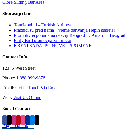
Close Sliding Bar Area
Skorašnji članci
TourIstanbul – Turkish Airlines
Praznici su pred nama – vreme darivanja i lepih susreta!
Promotivna ponuda na relaciji Beograd → Aman → Beograd
Early Bird promocija za Tursku
KRENI SADA, PO NOVE USPOMENE
Contact Info
12345 West Street
Phone:
1.888.999-9876
Email:
Get In Touch Via Email
Web:
Visit Us Online
Social Contact
Page load link