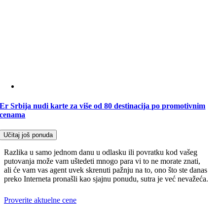
Er Srbija nudi karte za više od 80 destinacija po promotivnim
cenama
Učitaj još ponuda
Razlika u samo jednom danu u odlasku ili povratku kod vašeg
putovanja može vam uštedeti mnogo para vi to ne morate znati,
ali će vam vas agent uvek skrenuti pažnju na to, ono što ste danas
preko Interneta pronašli kao sjajnu ponudu, sutra je već nevažeća.
Proverite aktuelne cene