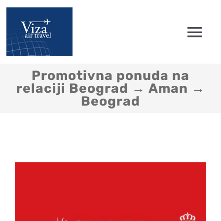
Skip
to
Tog
content
Nav
Početna
Promotivna ponuda na
relaciji Beograd → Aman →
Beograd
Avionske karte
Low cost
Engleske vize
Pitanja i Saveti