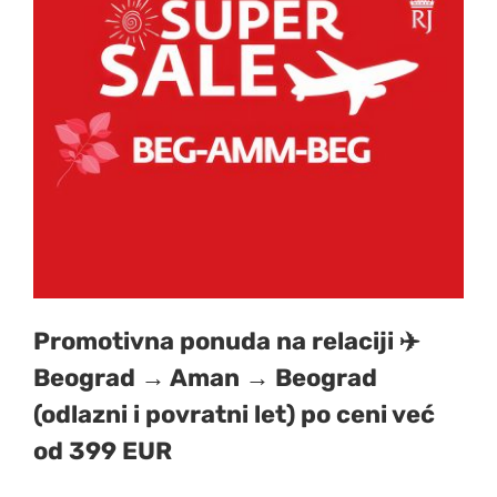
Promotivne cene
O nama
Kontakt
Promotivna ponuda na relaciji ✈️
Beograd → Aman → Beograd
(odlazni i povratni let) po ceni već
od 399 EUR