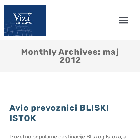
Skip
to
Tog
content
Nav
Početna
Monthly Archives:
maj
2012
Avionske karte
Low cost
Avio prevoznici BLISKI
Engleske vize
ISTOK
Pitanja i Saveti
Izuzetno popularne destinacije Bliskog Istoka, a