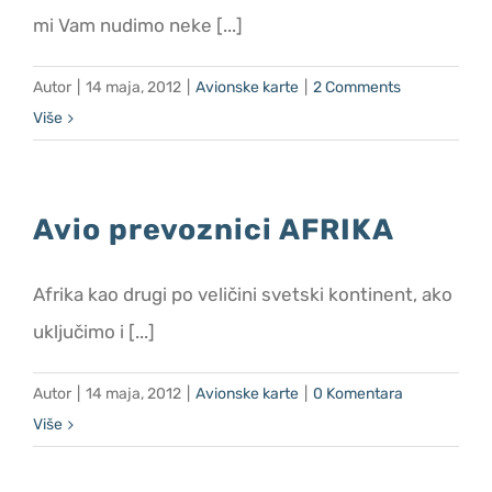
mi Vam nudimo neke [...]
Promotivne cene
Autor
|
14 maja, 2012
|
Avionske karte
|
2 Comments
O nama
Više
Kontakt
Avio prevoznici AFRIKA
Afrika kao drugi po veličini svetski kontinent, ako
uključimo i [...]
Autor
|
14 maja, 2012
|
Avionske karte
|
0 Komentara
Više