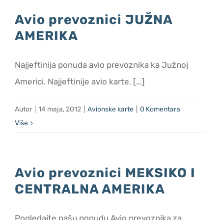
Avio prevoznici JUŽNA
AMERIKA
Najjeftinija ponuda avio prevoznika ka Južnoj
Americi. Najjeftinije avio karte. [...]
Autor
|
14 maja, 2012
|
Avionske karte
|
0 Komentara
Više
Avio prevoznici MEKSIKO I
CENTRALNA AMERIKA
Pogledajte našu ponudu Avio prevoznika za