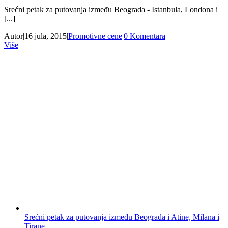
Srećni petak za putovanja između Beograda - Istanbula, Londona i
[...]
Autor
|
16 jula, 2015
|
Promotivne cene
|
0 Komentara
Više
Srećni petak za putovanja između Beograda i Atine, Milana i
Tirane