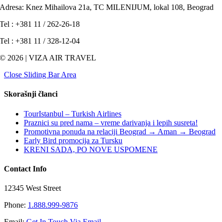
Adresa: Knez Mihailova 21a, TC MILENIJUM, lokal 108, Beograd
Tel : +381 11 / 262-26-18
Tel : +381 11 / 328-12-04
© 2026 | VIZA AIR TRAVEL
Close Sliding Bar Area
Skorašnji članci
TourIstanbul – Turkish Airlines
Praznici su pred nama – vreme darivanja i lepih susreta!
Promotivna ponuda na relaciji Beograd → Aman → Beograd
Early Bird promocija za Tursku
KRENI SADA, PO NOVE USPOMENE
Contact Info
12345 West Street
Phone:
1.888.999-9876
Email:
Get In Touch Via Email