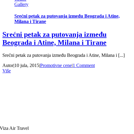
Gallery
Srećni petak za putovanja između Beograda i Atine,
Milana i Tirane
Srećni petak za putovanja između
Beograda i Atine, Milana i Tirane
Srećni petak za putovanja između Beograda i Atine, Milana i [...]
Autor
|
10 jula, 2015
|
Promotivne cene
|
1 Comment
Više
Viza Air Travel