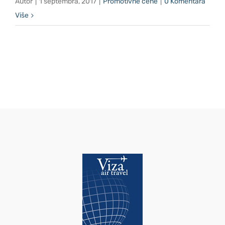
Autor
|
1 septembra, 2017
|
Promotivne cene
|
0 Komentara
Više