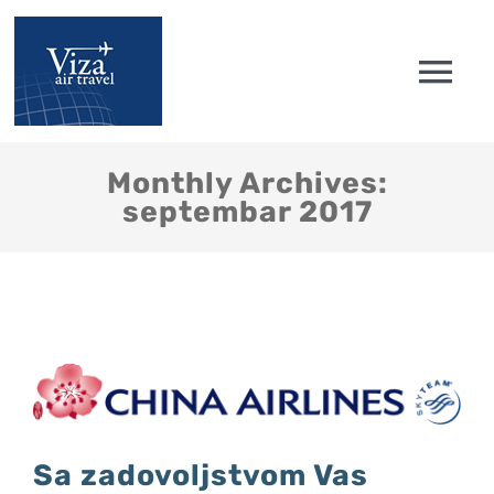
Skip
to
Tog
content
Nav
Početna
Monthly Archives:
septembar 2017
Avionske karte
Low cost
Engleske vize
Pitanja i Saveti
Sa zadovoljstvom Vas