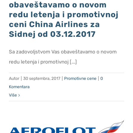
obaveštavamo o novom
Promotivne cene
redu letenja i promotivnoj
ceni China Airlines za
O nama
Sidnej od 03.12.2017
Kontakt
Sa zadovoljstvom Vas obaveštavamo o novom
redu letenja i promotivnoj [...]
Autor
|
30 septembra, 2017
|
Promotivne cene
|
0
Komentara
Više