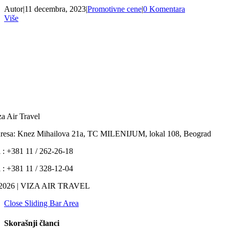
Autor
|
11 decembra, 2023
|
Promotivne cene
|
0 Komentara
Više
za Air Travel
resa: Knez Mihailova 21a, TC MILENIJUM, lokal 108, Beograd
l : +381 11 / 262-26-18
l : +381 11 / 328-12-04
2026 | VIZA AIR TRAVEL
Close Sliding Bar Area
Skorašnji članci