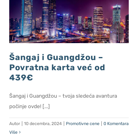
Promotivne cene
O nama
Kontakt
Šangaj i Guangdžou –
Povratna karta već od
439€
Šangaj i Guangdžou – tvoja sledeća avantura
počinje ovde! [...]
Autor
|
10 decembra, 2024
|
Promotivne cene
|
0 Komentara
Više