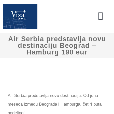
Skip
to
Tog
content
Nav
Početna
Air Serbia predstavlja novu
destinaciju Beograd –
Hamburg 190 eur
Avionske karte
Low cost
Engleske vize
View
Air Serbia predstavlja novu destinaciju. Od juna
Larger
Pitanja i Saveti
meseca između Beograda i Hamburga, četiri puta
Image
nedeljno!