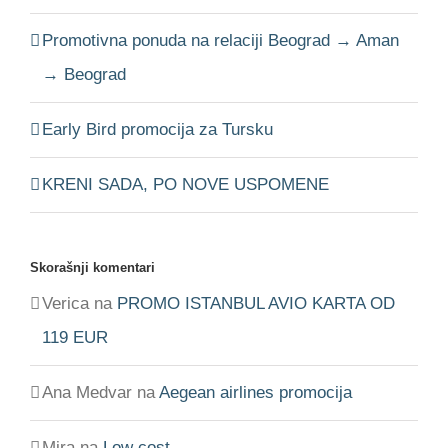
Promotivna ponuda na relaciji Beograd → Aman
→ Beograd
Early Bird promocija za Tursku
KRENI SADA, PO NOVE USPOMENE
Skorašnji komentari
Verica
na
PROMO ISTANBUL AVIO KARTA OD
119 EUR
Ana Medvar
na
Aegean airlines promocija
Mira
na
Low cost