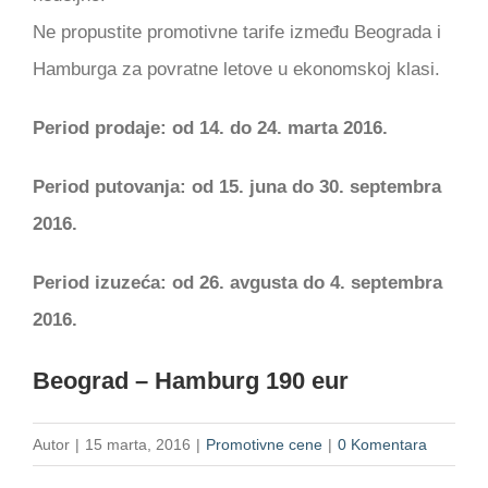
Promotivne cene
Ne propustite promotivne tarife između Beograda i
Hamburga za povratne letove u ekonomskoj klasi.
O nama
Period prodaje: od 14. do 24. marta 2016.
Kontakt
Period putovanja: od 15. juna do 30. septembra
2016.
Period izuzeća: od 26. avgusta do 4. septembra
2016.
Beograd – Hamburg 190 eur
Autor
|
15 marta, 2016
|
Promotivne cene
|
0 Komentara