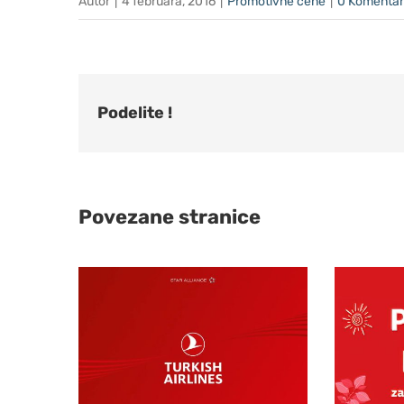
Autor
|
4 februara, 2016
|
Promotivne cene
|
0 Komenta
Podelite !
Povezane stranice