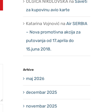
OLGICA NIKOLOVSKA
na
Saveti
za kupovinu avio karte
Early Bird promocija za
KRENI SADA,
Tursku
USPOMENE
Katarina Vojnović
na
Air SERBIA
14 novembra, 2025
|
0 Komentara
21 oktobra, 2025
|
– Nova promotivna akcija za
putovanja od 17.aprila do
15.juna 2018.
Arhive
maj 2026
decembar 2025
novembar 2025