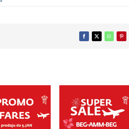
ra
Facebook
X
WhatsApp
Pint