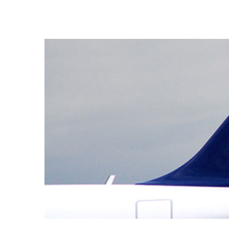
View
Larger
Image