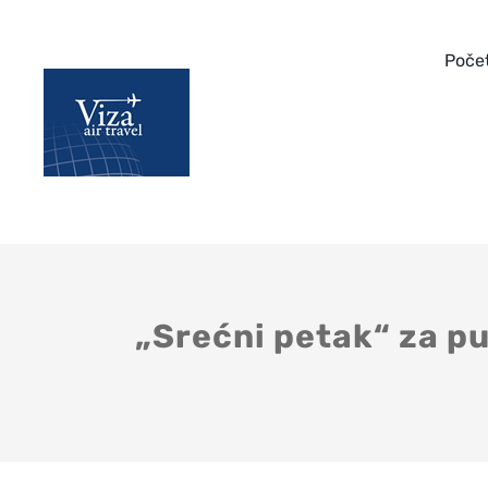
Skip
to
Poče
content
„Srećni petak“ za pu