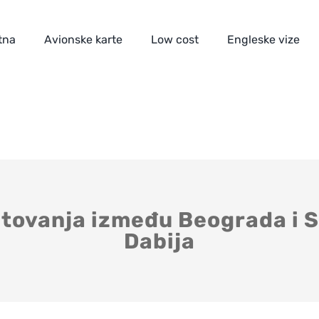
tna
Avionske karte
Low cost
Engleske vize
tovanja između Beograda i S
Dabija